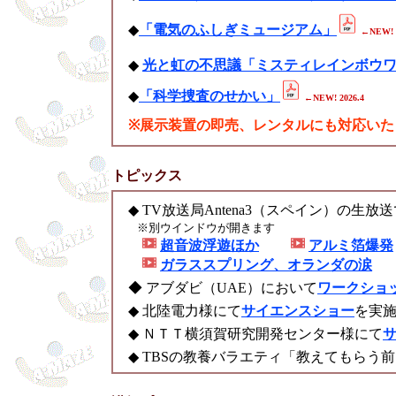
◆
「電気のふしぎミュージアム」
←NEW! 2
◆
光と虹の不思議「ミスティレインボウ
◆
「科学捜査のせかい」
←NEW! 2026.4
※展示装置の即売、レンタルにも対応いた
トピックス
◆ TV放送局Antena3（スペイン）の生
※別ウインドウが開きます
超音波浮遊ほか
アルミ箔爆発
ガラススプリング、オランダの涙
◆ アブダビ（UAE）において
ワークショ
◆ 北陸電力様にて
サイエンスショー
を実
◆ ＮＴＴ横須賀研究開発センター様にて
◆ TBSの教養バラエティ「教えてもらう