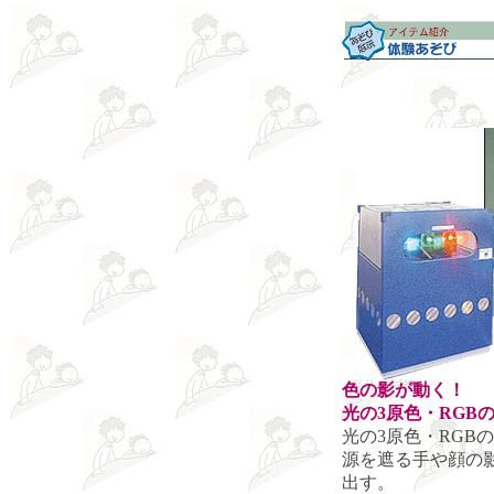
色の影が動く！
光の3原色・RGB
光の3原色・RGB
源を遮る手や顔の
出す。