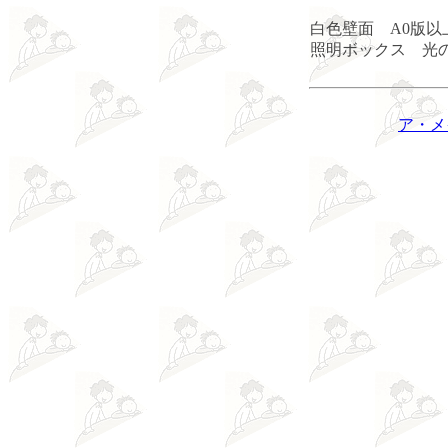
白色壁面 A0版以
照明ボックス 光の
ア・メ