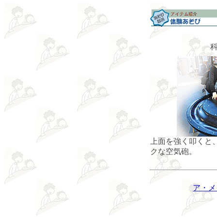
上面を強く叩くと
クな空気砲。
ア・メ