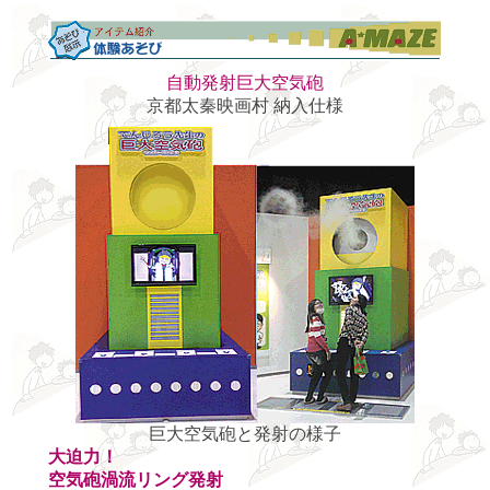
自動発射巨大空気砲
京都太秦映画村 納入仕様
巨大空気砲と発射の様子
大迫力！
空気砲渦流リング発射