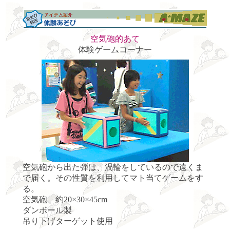
空気砲的あて
体験ゲームコーナー
空気砲から出た弾は、渦輪をしているので遠くま
で届く。その性質を利用してマト当てゲームをす
る。
空気砲 約20×30×45cm
ダンボール製
吊り下げターゲット使用